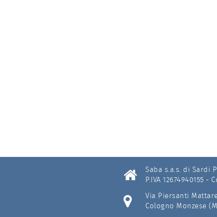
Saba s.a.s. di Sardi 
P.IVA 12674940155 - 
Via Piersanti Mattare
Cologno Monzese (Mil