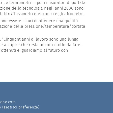
 e termometri .... poi i misuratori di portata
luzione della tecnologia negli anni 2000 sono
talitri/flussimetri elettronici e gli afrometri.
ssono essere sicuri di ottenere una qualità
surazione della pressione/temperatura/portata
 : “Cinquant’anni di lavoro sono una lunga
he a capire che resta ancora molto da fare.
ui ottenuti e guardiamo al futuro con
ione.com
y
(
gestisci preferenze
)