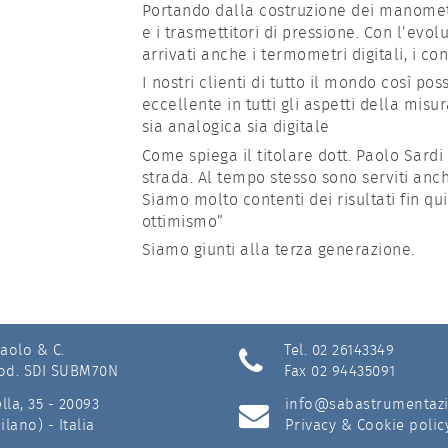
Portando dalla costruzione dei manometri,
e i trasmettitori di pressione. Con l’evo
arrivati anche i termometri digitali, i con
I nostri clienti di tutto il mondo così po
eccellente in tutti gli aspetti della mi
sia analogica sia digitale
Come spiega il titolare dott. Paolo Sardi
strada. Al tempo stesso sono serviti anc
Siamo molto contenti dei risultati fin q
ottimismo”
Siamo giunti alla terza generazione.
Paolo & C.
Tel. 02 26143349
Cod. SDI SUBM70N
Fax 02 94435091
lla, 35 - 20093
info@sabastrumentaz
ano) - Italia
Privacy & Cookie polic